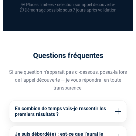
🎯 Places limitées • sélection sur appel découverte
·
⏱️ Démarrage possible sous 7 jours après validation
Questions fréquentes
Si une question n’apparaît pas ci-dessous, posez-la lors
de l’appel découverte — je vous répondrai en toute
transparence.
En combien de temps vais-je ressentir les
premiers résultats ?
La plupart ressentent un
apaisement du stress
et
Je suis débordé(e) : est-ce que j’aurai le