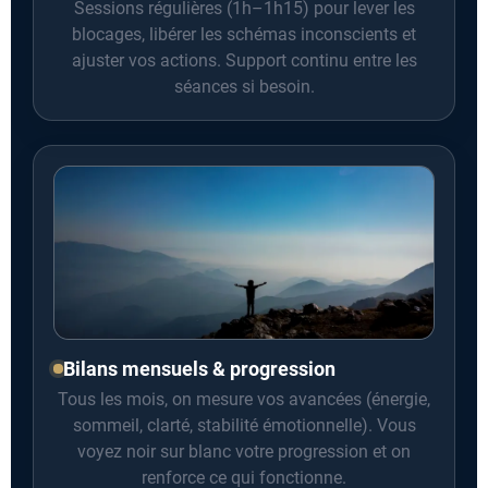
Sessions régulières (1h–1h15) pour lever les
blocages, libérer les schémas inconscients et
ajuster vos actions. Support continu entre les
séances si besoin.
Bilans mensuels & progression
Tous les mois, on mesure vos avancées (énergie,
sommeil, clarté, stabilité émotionnelle). Vous
voyez noir sur blanc votre progression et on
renforce ce qui fonctionne.