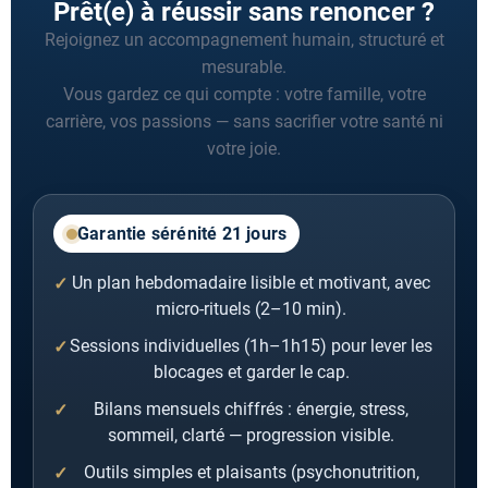
Prêt(e) à réussir sans renoncer ?
Rejoignez un accompagnement humain, structuré et
mesurable.
Vous gardez ce qui compte : votre famille, votre
carrière, vos passions — sans sacrifier votre santé ni
votre joie.
Garantie sérénité 21 jours
Un plan hebdomadaire lisible et motivant, avec
micro-rituels (2–10 min).
Sessions individuelles (1h–1h15) pour lever les
blocages et garder le cap.
Bilans mensuels chiffrés : énergie, stress,
sommeil, clarté — progression visible.
Outils simples et plaisants (psychonutrition,