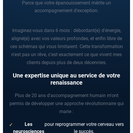
Parce que votre épanouissement mérite un
accompagnement d'exception.
Imaginez-vous dans 6 mois : débordant(e) d'énergie,
aligné(e) avec vos valeurs profondes, et enfin libre de
ces schémas qui vous limitaient. Cette transformation
n'est pas un rêve, c'est exactement ce que vivent mes
clients depuis plus de deux décennies.
Une expertise unique au service de votre
renaissance
Plus de 20 ans d'accompagnement humain m'ont
permis de développer une approche révolutionnaire qui
marie :
Les
pour reprogrammer votre cerveau vers
neurosciences
le succès.