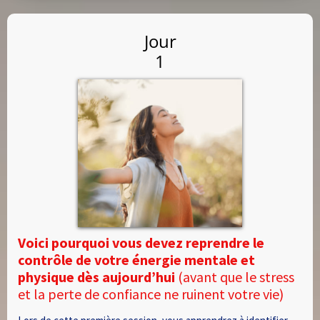
Jour
1
Voici pourquoi vous devez reprendre le
contrôle de votre énergie mentale et
physique dès aujourd’hui
(avant que le stress
et la perte de confiance ne ruinent votre vie)