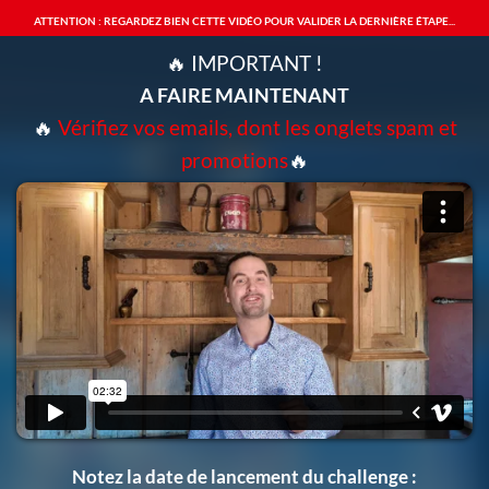
ATTENTION : REGARDEZ BIEN CETTE VIDÉO POUR VALIDER LA DERNIÈRE ÉTAPE...
🔥 IMPORTANT !
A FAIRE MAINTENANT
🔥
Vérifiez vos emails, dont les onglets spam et
promotions
🔥
Notez la date de lancement du challenge :